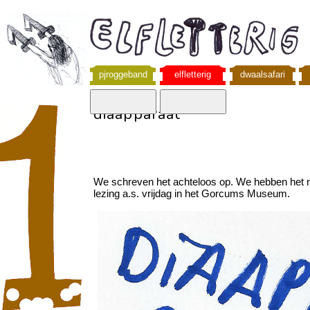
pjroggeband
elfletterig
dwaalsafari
diaapparaat
We schreven het achteloos op. We hebben het n
lezing a.s. vrijdag in het Gorcums Museum.