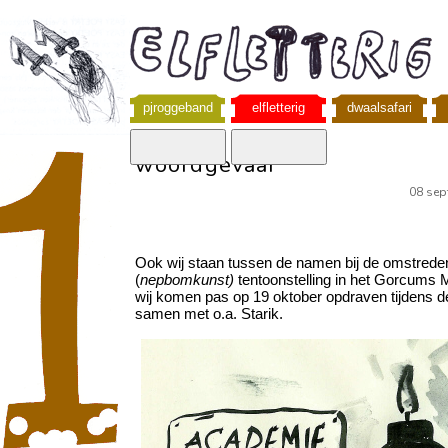
pjroggeband
elfletterig
dwaalsafari
woordgevaar
08 sep
Ook wij staan tussen de namen bij de omstrede
(
nepbomkunst)
tentoonstelling in het Gorcum
wij komen pas op 19 oktober opdraven tijdens 
samen met o.a. Starik.