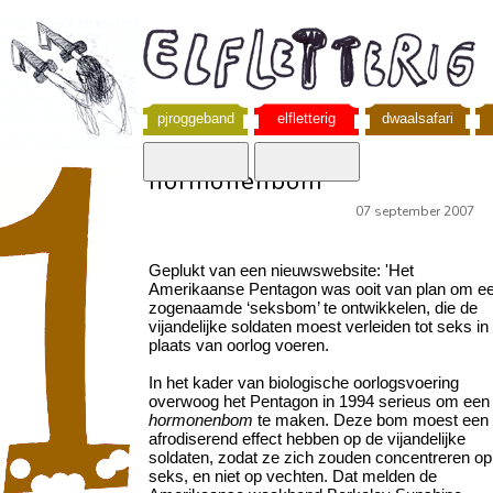
pjroggeband
elfletterig
dwaalsafari
hormonenbom
07 september 2007
Geplukt van een nieuwswebsite: 'Het
Amerikaanse Pentagon was ooit van plan om e
zogenaamde ‘seksbom’ te ontwikkelen, die de
vijandelijke soldaten moest verleiden tot seks in
plaats van oorlog voeren.
In het kader van biologische oorlogsvoering
overwoog het Pentagon in 1994 serieus om een
hormonenbom
te maken. Deze bom moest een
afrodiserend effect hebben op de vijandelijke
soldaten, zodat ze zich zouden concentreren op
seks, en niet op vechten. Dat melden de