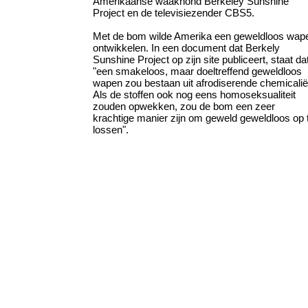
Amerikaanse waakhond Berkeley Sunshine
Project en de televisiezender CBS5.
Met de bom wilde Amerika een geweldloos wap
ontwikkelen. In een document dat Berkely
Sunshine Project op zijn site publiceert, staat da
"een smakeloos, maar doeltreffend geweldloos
wapen zou bestaan uit afrodiserende chemicalië
Als de stoffen ook nog eens homoseksualiteit
zouden opwekken, zou de bom een zeer
krachtige manier zijn om geweld geweldloos op 
lossen".