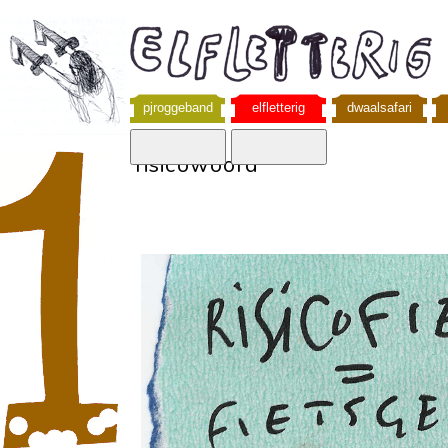
pjroggeband
elfletterig
dwaalsafari
risicowoord