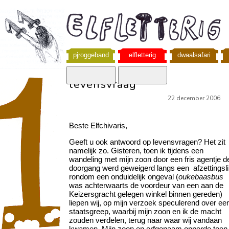
pjroggeband
elfletterig
dwaalsafari
levensvraag
22 december 2006
Beste Elfchivaris,
Geeft u ook antwoord op levensvragen? Het zit
namelijk zo. Gisteren, toen ik tijdens een
wandeling met mijn zoon door een fris agentje d
doorgang werd geweigerd langs een afzettingsli
rondom een onduidelijk ongeval (
oukebaasbus
was achterwaarts de voordeur van een aan de
Keizersgracht gelegen winkel binnen gereden)
liepen wij, op mijn verzoek speculerend over ee
staatsgreep, waarbij mijn zoon en ik de macht
zouden verdelen, terug naar waar wij vandaan
kwamen. Mijn zoon en erfgenaam opperde toen