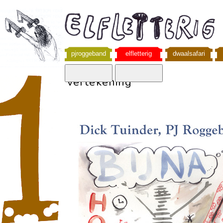
pjroggeband
elfletterig
dwaalsafari
vertekening