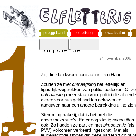
pjroggeband
elfletterig
dwaalsafari
pimpotentie
24 november 2006
Zo, die klap kwam hard aan in Den Haag.
Zouden ze met
onthaagsing
het letterlijk en
figuurlijk wegtrekken van politici bedoelen. Of z
onthaagsing
meer staan voor politici die al eerde
eieren voor hun geld hadden gekozen en
aangaven naar een andere betrekking uit te zien
Stemmingmakerij, dat is het met die
onderzoeksburo's. En er nog stevig
naastzitten
ook! Zo hadden ze partijen met
pimpotentie
(als
PVV) volkomen verkeerd ingeschat. Met als
leugenachtige smoes dat deze partijen zich buit