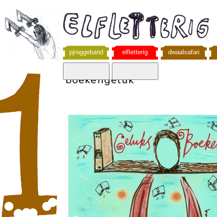
pjroggeband
elfletterig
dwaalsafari
boekengeluk