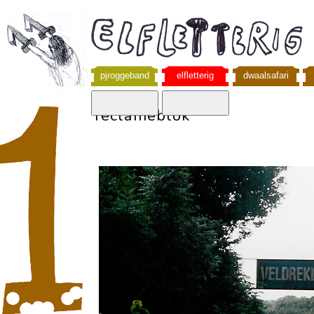
pjroggeband
elfletterig
dwaalsafari
reclameblok