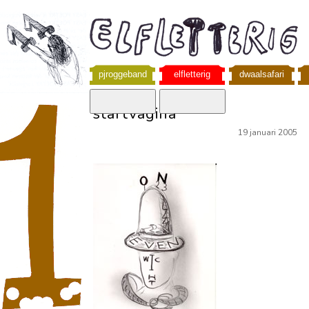
pjroggeband
elfletterig
dwaalsafari
startvagina
19 januari 2005