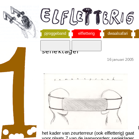
pjroggeband
elfletterig
dwaalsafari
serieklager
16 januari 2005
I
het kader van zeurterreur (ook elfletterig) gaat
voor plaats 7 van de jaarwoorden:
serieklager.