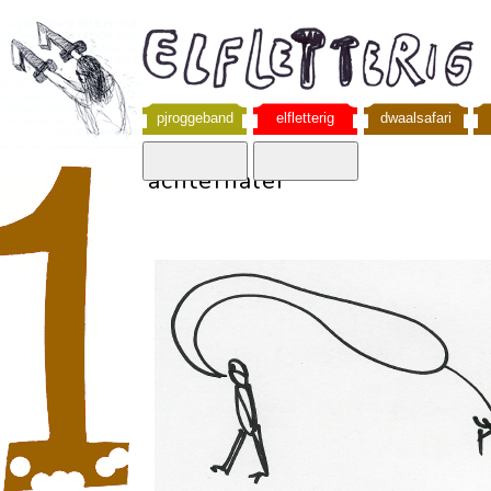
pjroggeband
elfletterig
dwaalsafari
achterhaler