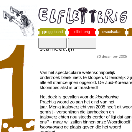
pjroggeband
elfletterig
dwaalsafari
stamcellijn
30 december 2005
Van het spectaculaire wetenschappelijk
onderzoek bleek niets te kloppen. Uiteindelijk zij
alle elf stamcellijnen opgerold. De Zuid-Koreaan
kloonspecialist is ontmaskerd!
Het doek is gevallen voor de
kloonkoning
.
Prachtig woord zo aan het eind van het
jaar.
Menig taaloverzicht van 2005 heeft dit woo
gemist - verschijnen die jaarboeken en
taaloverzichten nou steeds eerder of ligt dat aan
ons? - maar wij zullen binnen onze Woordtopelf
kloonkoning
de plaats geven die het woord
verdient.