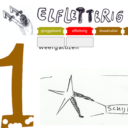
pjroggeband
elfletterig
dwaalsafari
weergalozen