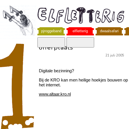
pjroggeband
elfletterig
dwaalsafari
offerplaats
21 juli 2005
Digitale bezinning?
Bij de KRO kan men heilige hoekjes bouwen op
het internet.
www.altaar.kro.nl