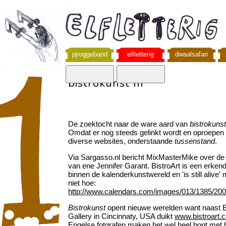
pjroggeband
elfletterig
dwaalsafari
bistrokunst III
De zoektocht naar de ware aard van
bistrokuns
Omdat er nog steeds gelinkt wordt en oproepen 
diverse websites, onderstaande
tussenstand
.
Via Sargasso.nl bericht MixMasterMike over de
van ene Jennifer Garant. BistroArt is een erken
binnen de kalenderkunstwereld en 'is still alive'
niet hoe:
http://www.calendars.com/images/013/1385/20
Bistrokunst
opent nieuwe werelden want naast Ba
Gallery in Cincinnaty, USA duikt
www.bistroart.c
Engelse fotgrafen maken het wel heel bont met h