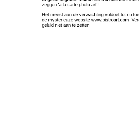
zeggen 'a la carte photo art'!
Het meest aan de verwachting voldoet tot nu to
de mysterieuze website
www.bistroart.com
Verg
geluid niet aan te zetten.