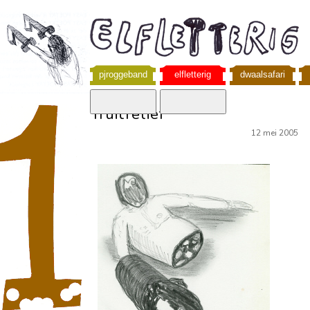
pjroggeband
elfletterig
dwaalsafari
fruitreliëf
12 mei 2005