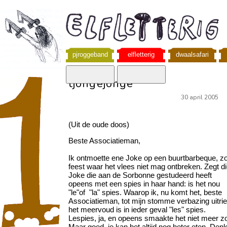
pjroggeband
elfletterig
dwaalsafari
tjongejonge
30 april 2005
(Uit de oude doos)
Beste Associatieman,
Ik ontmoette ene Joke op een buurtbarbeque, zo
feest waar het vlees niet mag ontbreken. Zegt d
Joke die aan de Sorbonne gestudeerd heeft
opeens met een spies in haar hand: is het nou
"le"of "la" spies. Waarop ik, nu komt het, beste
Associatieman, tot mijn stomme verbazing uitrie
het meervoud is in ieder geval "les" spies.
Lespies, ja, en opeens smaakte het niet meer z
Maar goed, je kan het altijd nog heter eten. Den