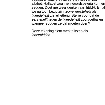
alfabet. Halfabet zou men woordspelerig kunnen
zeggen. Doet me weer denken aan hELFt. En al
we nu toch bezig zijn, zowel
eerstehelft
als
tweedehelft
zijn elfletterig. Stel je voor dat de
eerstehelft
tegen de
tweedehelft
zou voetballen
wanneer zouden ze dat moeten doen?
Deze tekening dient men te lezen als
inhetmidden
.