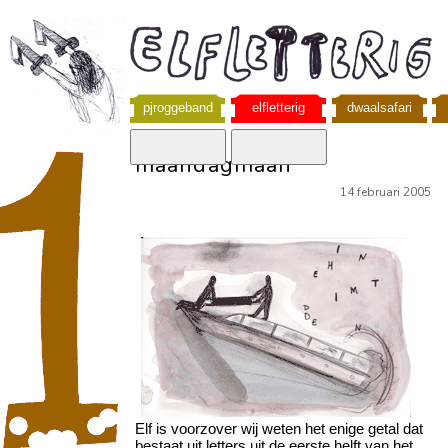
pjroggeband
elfletterig
dwaalsafari
maandagmaan
14 februari 2005
Elf is voorzover wij weten het enige getal dat
bestaat uit letters uit de eerste helft van het