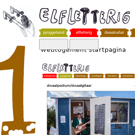
pjroggeband
elfletterig
dwaalsafari
weblogement startpagina