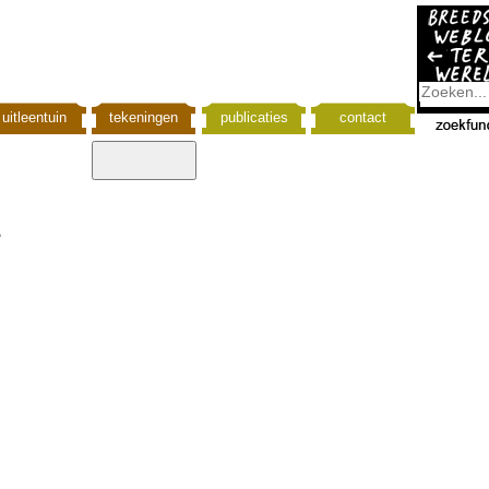
uitleentuin
tekeningen
publicaties
contact
S