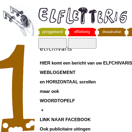
pjroggeband
elfletterig
dwaalsafari
elfchivaris
HIER komt een bericht van uw ELFCHIVARI
WEBLOGEMENT
en HORIZONTAAL scrollen
maar ook
WOORDTOPELF
+
LINK NAAR FACEBOOK
Ook publicitaire uitingen