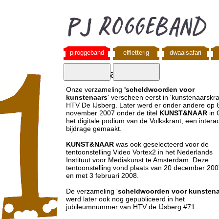
pjroggeband
elfletterig
dwaalsafari
kunst&naar
Onze verzameling
'scheldwoorden voor
kunstenaars
' verscheen eerst in 'kunstenaarskra
HTV De IJsberg. Later werd er onder andere op 
november 2007 onder de titel
KUNST&NAAR
in 
het digitale podium van de Volkskrant, een intera
bijdrage gemaakt.
KUNST&NAAR
was ook geselecteerd voor de
tentoonstelling Video Vortex2 in het Nederlands
Instituut voor Mediakunst te Amsterdam. Deze
tentoonstelling vond plaats van 20 december 200
en met 3 februari 2008.
De verzameling '
scheldwoorden voor kunstena
werd later ook nog gepubliceerd in het
jubileumnummer van HTV de IJsberg #71.