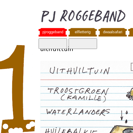
pjroggeband
elfletterig
dwaalsafari
uithuiltuin