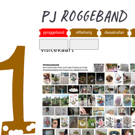
pjroggeband
elfletterig
dwaalsafari
visitekaart