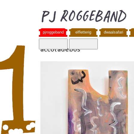
pjroggeband
elfletterig
dwaalsafari
accoladebos