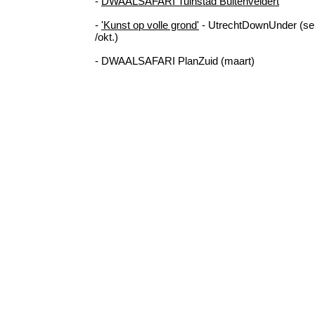
-
DWAALSAFARI Tuinstad Buitenveldert
-
'Kunst op volle grond'
- UtrechtDownUnder (se
/okt.)
- DWAALSAFARI PlanZuid (maart)