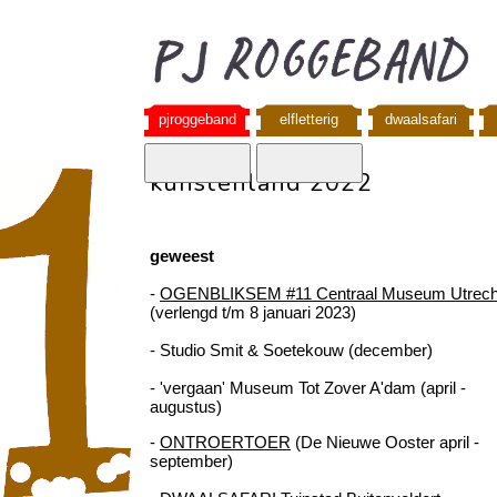
pjroggeband
elfletterig
dwaalsafari
kunstenland 2022
geweest
-
OGENBLIKSEM #11 Centraal Museum Utrech
(verlengd t/m 8 januari 2023)
- Studio Smit & Soetekouw (december)
- 'vergaan' Museum Tot Zover A'dam (april -
augustus)
-
ONTROERTOER
(De Nieuwe Ooster april -
september)