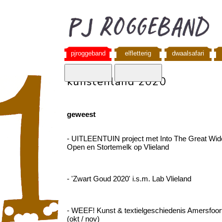
pjroggeband
elfletterig
dwaalsafari
kunstenland 2020
geweest
- UITLEENTUIN project met Into The Great Wid
Open en Stortemelk op Vlieland
- 'Zwart Goud 2020' i.s.m. Lab Vlieland
- WEEF! Kunst & textielgeschiedenis Amersfoor
(okt / nov)