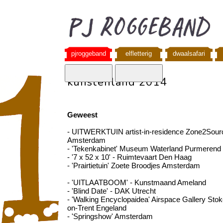
pjroggeband
elfletterig
dwaalsafari
kunstenland 2014
Geweest
- UITWERKTUIN artist-in-residence Zone2Sour
Amsterdam
- 'Tekenkabinet' Museum Waterland Purmerend
- '7 x 52 x 10' - Ruimtevaart Den Haag
- 'Prairtietuin' Zoete Broodjes Amsterdam
- 'UITLAATBOOM' - Kunstmaand Ameland
- 'Blind Date' - DAK Utrecht
- 'Walking Encyclopaidea' Airspace Gallery Stok
on-Trent Engeland
- 'Springshow' Amsterdam