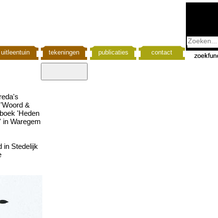
uitleentuin
tekeningen
publicaties
contact
Breda's
 'Woord &
 boek 'Heden
n' in Waregem
in Stedelijk
e