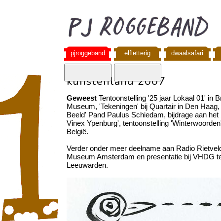
pjroggeband
elfletterig
dwaalsafari
kunstenland 2007
Geweest
Tentoonstelling '25 jaar Lokaal 01' in 
Museum, 'Tekeningen' bij Quartair in Den Haag,
Beeld' Pand Paulus Schiedam, bijdrage aan het
Vinex Ypenburg', tentoonstelling 'Winterwoorde
België.
Verder onder meer deelname aan Radio Rietveld 
Museum Amsterdam en presentatie bij VHDG t
Leeuwarden.