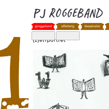
pjroggeband
elfletterig
dwaalsafari
(z)elfportret